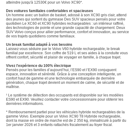
atteindre jusqu'à 12530€ pour un Volvo XC90*.
Des voitures familiales confortables et spacieuses
Un homme avec un ballon de basket, adossé à son XC90 gris clair, attend
des jeunes qui sortent du gymnase Des SUV spacieux pensés pour votre
quotidien Le XC60 et XC90 hybrides rechargeables : un intérieur raffiné,
des technologies de pointe et une grande capacité de chargement. Deux
SUV Volvo conçus pour allier performance, confort et innovation, au service
de vos trajets quotidiens comme familiaux.
Un break familial adapté à vos besoins
Laissez-vous séduire par le Volvo V60 hybride rechargeable, le break
familial par excellence. Son coffre de 519 L et ses aides à la conduite vous
offrent confort, sécurité et plaisir de voyager en famille, à chaque trajet.
Vivez l'expérience du 100% électrique
Pensés pour les familles d’aujourd’hui, l’ES90 et l’EX90 conjuguent
espace, innovation et sérénité. Grâce à une conception intelligente, un
confort haut de gamme et une technologie embarquée de dernière
génération, chaque trajet devient un moment de calme, de sécurité et de
maîtrise.
¹ Le système de détection des occupants est disponible sur les modèles
ES90 et EX90. Veuillez contacter votre concessionnaire pour obtenir les
dernières informations.
* Remboursement partiel pour les véhicules hybride rechargeables de la
gamme Volvo. Exemple pour un Volvo XC90 T8 Hybride rechargeable,
dont la masse en ordre de marche est de 2 350 kg, immatriculé à partir du
1er janvier 2026 et 3 enfants rattachés fiscalement au foyer fiscal.