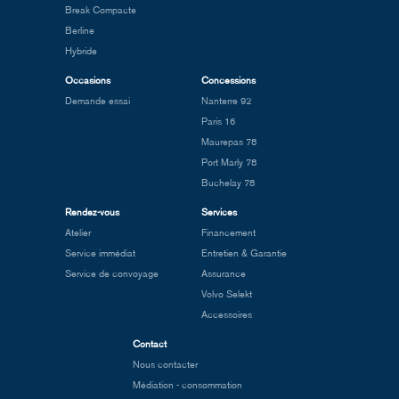
Break Compacte
Berline
Hybride
Occasions
Concessions
Demande essai
Nanterre 92
Paris 16
Maurepas 78
Port Marly 78
Buchelay 78
Rendez-vous
Services
Atelier
Financement
Service immédiat
Entretien & Garantie
Service de convoyage
Assurance
Volvo Selekt
Accessoires
Contact
Nous contacter
Médiation - consommation