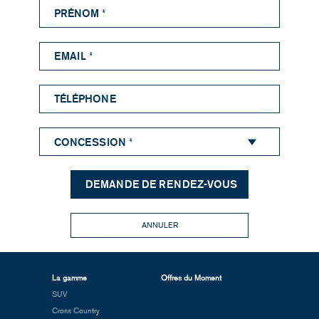
ANNULER
La gamme
Offres du Moment
SUV
Cross Country