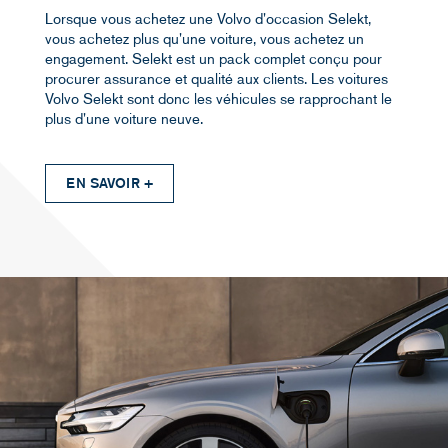
Lorsque vous achetez une Volvo d'occasion Selekt,
vous achetez plus qu'une voiture, vous achetez un
engagement. Selekt est un pack complet conçu pour
procurer assurance et qualité aux clients. Les voitures
Volvo Selekt sont donc les véhicules se rapprochant le
plus d'une voiture neuve.
VOLVO SELEKT - VOITURES D'OCCASION
EN SAVOIR +
Lorsque vous achetez une Volvo d'occasion Selekt,
vous achetez plus qu'une voiture, vous achetez
un engagement. Selekt est un pack complet conçu
pour procurer assurance et qualité aux clients. Les
voitures Volvo Selekt sont donc les véhicules se
rapprochant le plus d'une voiture neuve.
LES VOITURES VOLVO SELEKT
• Ont moins de 5 ans et moins de 150 000 km.
• Ont été entretenues régulierement selon le
programme et contrôlées par un mécanicien Volvo
agréé.