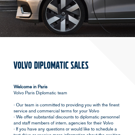
• Sont préparées aux normes de Volvo avec plus de
100 points de contrôle
• Disposent de l'une des couvertures de garantie
disponibles les plus complètes
• Bénéficient de l'assistance routière de Volvo
• Sont livrées avec une garantie d'échange
INSPECTION ET PRÉPARATION
Toutes les voitures d'occasion Selekt doivent passer
plus de 100 points de contrôle correspondant aux
VOLVO DIPLOMATIC SALES
normes de sécurité, de performances et d'apparence
de Volvo. Lors de la préparation, nous n'utilisons que
des pièces Volvo d'origine afin d'assurer que votre
Volvo reste à 100 % une Volvo.
Welcome in Paris
Nous associons aussi chaque voiture a son fichier
Volvo Paris Diplomatic team
d'origine usine et mettons à jour son logiciel.
- Our team is committed to providing you with the finest
service and commercial terms for your Volvo
- We offer substantial discounts to diplomatic personnel
and staff members of intern. agencies for their Volvo
- If you have any questions or would like to schedule a
test-drive or receive more information about the exciting