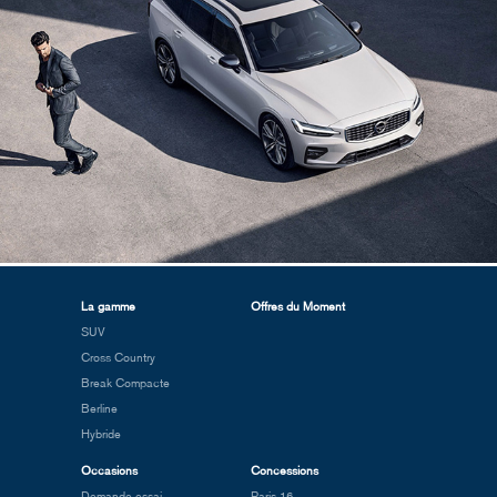
La gamme
Offres du Moment
SUV
Cross Country
Break Compacte
Berline
Hybride
Occasions
Concessions
Demande essai
Paris 16