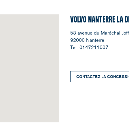
VOLVO NANTERRE LA DE
OCCASIONS
FLEET
CONCESSION
53 avenue du Maréchal Joff
92000 Nanterre
Occasions
Concessions
Rendez-vous
Tél:
0147211007
Demande essai
Nanterre 92
Atelier
Paris 16
Service immédiat
Maurepas 78
Service de convoyage
Port Marly 78
CONTACTEZ LA CONCESS
Buchelay 78
@Copyright Actena 2017 | Stratégie & maintenance: Back2Basic