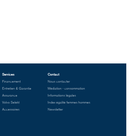
Services
Contact
Financement
Nous contacter
Entretien & Garantie
Médiation - consommation
Assurance
Informations légales
Volvo Selekt
Index égalité femmes hommes
Accessoires
Newsletter