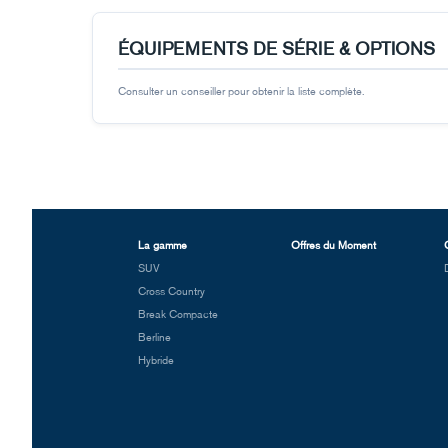
ÉQUIPEMENTS DE SÉRIE & OPTIONS
Consulter un conseiller pour obtenir la liste complète.
La gamme
Offres du Moment
SUV
Cross Country
Break Compacte
Berline
Hybride