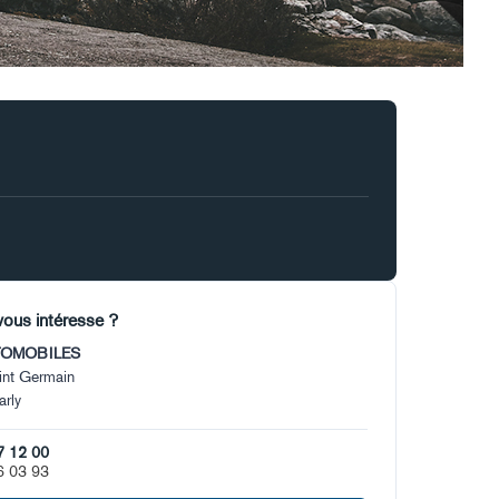
vous intéresse ?
TOMOBILES
aint Germain
rly
7 12 00
6 03 93