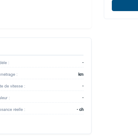
èle :
-
ométrage :
km
te de vitesse :
-
leur :
-
ssance réelle :
- ch