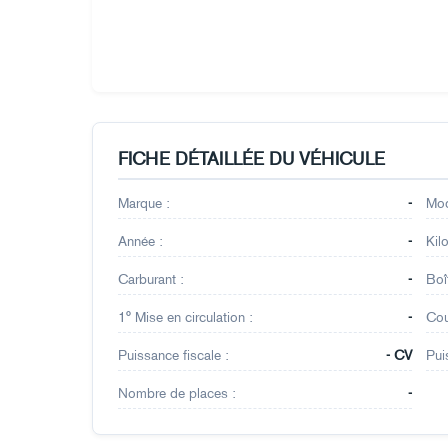
FICHE DÉTAILLÉE DU VÉHICULE
Marque :
-
Mod
Année :
-
Kil
Carburant :
-
Boî
1° Mise en circulation :
-
Cou
Puissance fiscale :
- CV
Pui
Nombre de places :
-