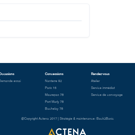
Occasions
Concessions
Rendez-vous
Demande essai
Nanterre 92
Atelier
Paris 16
Service immédiat
Maurepas 78
Service de convoyage
Port Marly 78
Buchelay 78
@Copyright Actena 2017 | Stratégie & maintenance: Back2Basic