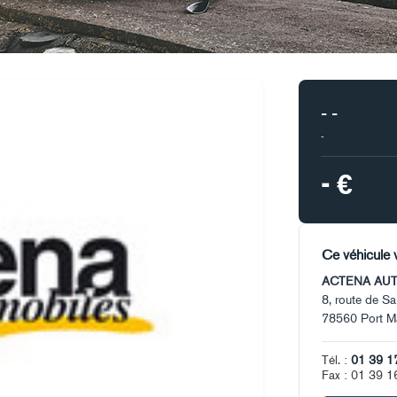
- -
-
- €
Ce véhicule 
ACTENA AU
8, route de S
78560 Port Ma
Tél. :
01 39 1
Fax : 01 39 1