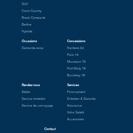
SUV
Cross Country
Break Compacte
Berline
Hybride
Occasions
Concessions
Demande essai
Nanterre 92
Paris 16
Maurepas 78
Port Marly 78
Buchelay 78
Rendez-vous
Services
Atelier
Financement
Service immédiat
Entretien & Garantie
Service de convoyage
Assurance
Volvo Selekt
Accessoires
Contact